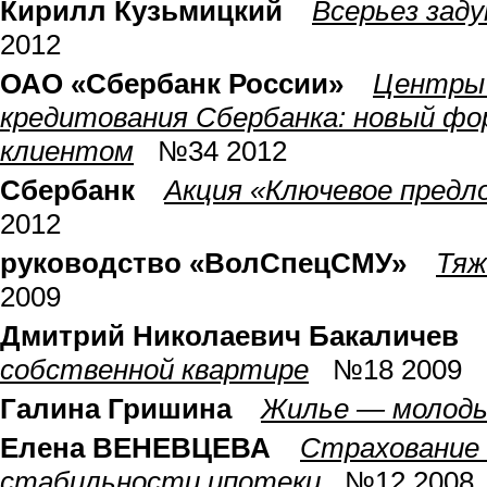
Кирилл Кузьмицкий
Всерьез зад
2012
ОАО «Сбербанк России»
Центры 
кредитования Сбербанка: новый ф
клиентом
№34 2012
Сбербанк
Акция «Ключевое предл
2012
руководство «ВолСпецСМУ»
Тяж
2009
Дмитрий Николаевич Бакаличев
собственной квартире
№18 2009
Галина Гришина
Жилье — молод
Елена ВЕНЕВЦЕВА
Страхование 
стабильности ипотеки
№12 2008