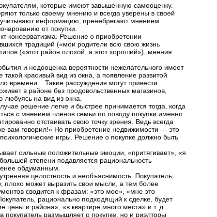
окупателям, которые имеют завышенную самооценку.
ряют только своему мнению и всегда уверены в своей
но учитывают информацию, пренебрегают мнением
зочарованию от покупки.
кт консерватизма. Решение о приобретении
вшихся традиций («мои родители всю свою жизнь
типов («этот район плохой, а этот хороший»), мнения
обытия и недооценка вероятности нежелательного имеет
 такой красивый вид из окна, а появление развитой
о времени... Такие рассуждения могут привести
роживет в районе без продовольственных магазинов,
о любуясь на вид из окна.
случае решение легче и быстрее принимается тогда, когда
ться с мнением членов семьи по поводу покупки именно
тированно отстаивать свою точку зрения. Ведь всегда
я же вам говорил!» Но приобретение недвижимости — это
ие психологические игры. Решение о покупке должно быть
ывает сильные положительные эмоции, «притягивает», «я
 в большей степени подавляется рациональность
 менее обдуманным.
тренняя целостность и необъяснимость. Покупатель,
 плохо может выразить свои мысли, а тем более
ументов сводится к фразам: «это мое», «мне это
Покупатель, рационально подходящий к сделке, будет
 цены и района», «в квартире много места» и т. д.
да покупатель размышляет о покупке, но и риэлторы