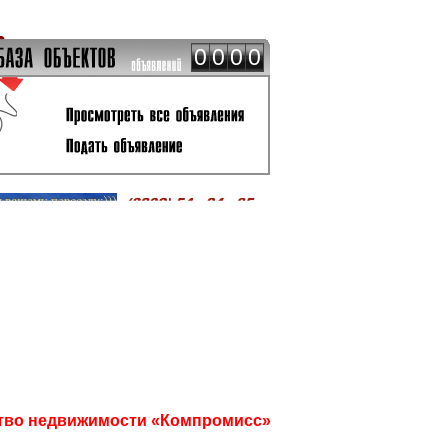
0
0
0
0
тво недвижимости 
«Компромисс»