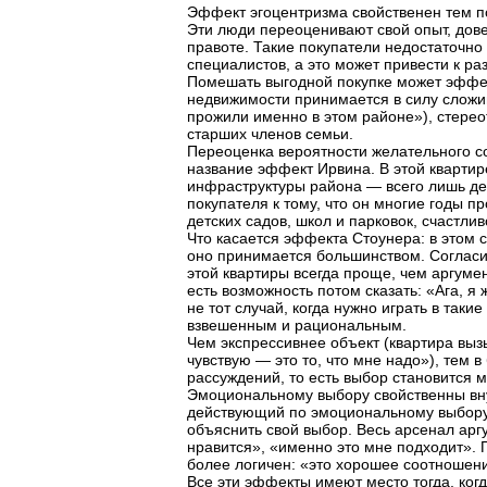
Эффект эгоцентризма свойственен тем п
Эти люди переоценивают свой опыт, дове
правоте. Такие покупатели недостаточ
специалистов, а это может привести к ра
Помешать выгодной покупке может эффе
недвижимости принимается в силу сложи
прожили именно в этом районе»), стерео
старших членов семьи.
Переоценка вероятности желательного с
название эффект Ирвина. В этой квартире
инфраструктуры района — всего лишь дел
покупателя к тому, что он многие годы п
детских садов, школ и парковок, счастлив
Что касается эффекта Стоунера: в этом 
оно принимается большинством. Согласи
этой квартиры всегда проще, чем аргумен
есть возможность потом сказать: «Ага, 
не тот случай, когда нужно играть в так
взвешенным и рациональным.
Чем экспрессивнее объект (квартира выз
чувствую — это то, что мне надо»), тем
рассуждений, то есть выбор становится
Эмоциональному выбору свойственны вну
действующий по эмоциональному выбору,
объяснить свой выбор. Весь арсенал арг
нравится», «именно это мне подходит». 
более логичен: «это хорошее соотношение
Все эти эффекты имеют место тогда, ког