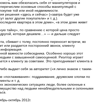
помочь вам обезопасить себя от манипуляторов и
 перечислим основные способы манипуляций с
покупке той или иной недвижимости.
тия решения «здесь и сейчас» («завтра будет уже
ут залог другие покупатели» и т. д.).
последняя квартира в этом доме», «в этом доме живет
ую тайну», по сравнению с которой цена просто
в другой, которая дешевле…» — и дальше следует
а, сбивает с толку, постоянно переносит встречи, во
ит или раздается посторонний звонок, клиенту
 информация.
енной важности собеседника. Особенно хорошо этот
юдьми с завышенной самооценкой. Риэлтор играет
тся к клиенту за советами. Это приподнимает клиента в
ибо выдает себя за авторитет («я лично знаком с таким-
е «поглаживания»: поддакивание, дружеские хлопки по
енты и т. д.
гих экономических ситуациях люди, более склонные к
имущество над людьми ненаблюдательными и склонными
ьса.
брь-октябрь 2012г.