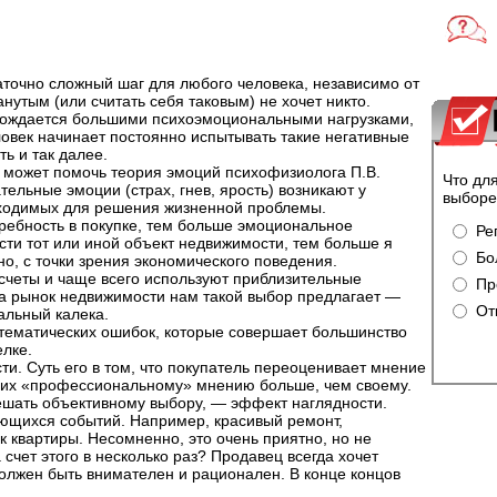
точно сложный шаг для любого человека, независимо от
нутым (или считать себя таковым) не хочет никто.
вождается большими психоэмоциональными нагрузками,
овек начинает постоянно испытывать такие негативные
ть и так далее.
 может помочь теория эмоций психофизиолога П.В.
Что дл
тельные эмоции (страх, гнев, ярость) возникают у
выборе
бходимых для решения жизненной проблемы.
ребность в покупке, тем больше эмоциональное
Ре
ти тот или иной объект недвижимости, тем больше я
Бо
о, с точки зрения экономического поведения.
асчеты и чаще всего используют приблизительные
Пр
 а рынок недвижимости нам такой выбор предлагает —
От
альный калека.
тематических ошибок, которые совершает большинство
лке.
ти. Суть его в том, что покупатель переоценивает мнение
я их «профессиональному» мнению больше, чем своему.
шать объективному выбору, — эффект наглядности.
ющихся событий. Например, красивый ремонт,
 квартиры. Несомненно, это очень приятно, но не
счет этого в несколько раз? Продавец всегда хочет
должен быть внимателен и рационален. В конце концов