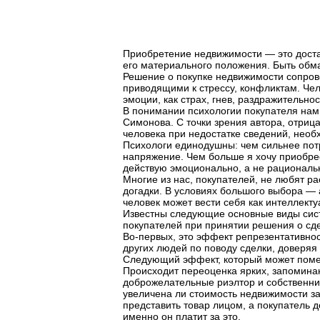
Приобретение недвижимости — это доста
его материального положения. Быть обма
Решение о покупке недвижимости сопро
приводящими к стрессу, конфликтам. Чел
эмоции, как страх, гнев, раздражительнос
В понимании психологии покупателя нам
Симонова. С точки зрения автора, отрица
человека при недостатке сведений, нео
Психологи единодушны: чем сильнее пот
напряжение. Чем больше я хочу приобрес
действую эмоционально, а не рациональн
Многие из нас, покупателей, не любят р
догадки. В условиях большого выбора —
человек может вести себя как интеллекту
Известны следующие основные виды сис
покупателей при принятии решения о сде
Во-первых, это эффект репрезентативнос
других людей по поводу сделки, доверя
Следующий эффект, который может поме
Происходит переоценка ярких, запомина
доброжелательные риэлтор и собственник
увеличена ли стоимость недвижимости за 
представить товар лицом, а покупатель 
именно он платит за это.