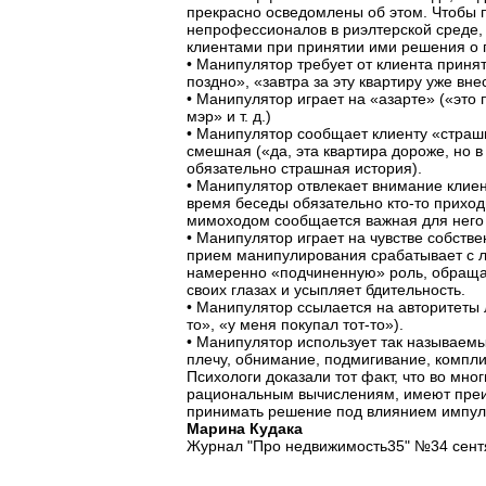
прекрасно осведомлены об этом. Чтобы 
непрофессионалов в риэлтерской среде,
клиентами при принятии ими решения о 
• Манипулятор требует от клиента приня
поздно», «завтра за эту квартиру уже внес
• Манипулятор играет на «азарте» («это 
мэр» и т. д.)
• Манипулятор сообщает клиенту «страшн
смешная («да, эта квартира дороже, но 
обязательно страшная история).
• Манипулятор отвлекает внимание клиент
время беседы обязательно кто-то приход
мимоходом сообщается важная для него
• Манипулятор играет на чувстве собств
прием манипулирования срабатывает с л
намеренно «подчиненную» роль, обращае
своих глазах и усыпляет бдительность.
• Манипулятор ссылается на авторитеты л
то», «у меня покупал тот-то»).
• Манипулятор использует так называемы
плечу, обнимание, подмигивание, комплим
Психологи доказали тот факт, что во мно
рациональным вычислениям, имеют пре
принимать решение под влиянием импул
Марина Кудака
Журнал "Про недвижимость35" №34 сентя