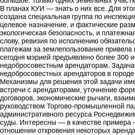
большое. Только одних земельных участк
В планах КУИ — знать о них все. Для это
создана специальная группа по инспекци
целевое назначение, и фактические разм
экологическая безопасность, и платежна
слову, ревизия по исполнению обязатель
платежам за землепользование привела к
сегодня мэрией предъявлено более 300 и
недобросовестным арендаторам. Задач
недобросовестных арендаторов в городе
Механизмы для решения этой задачи им
встречи с арендаторами, уточнение фор
договоров, экономические рычаги, взаим
руководством Торгово-промышленной па
административного ресурса Роснедвижим
суды. Интересны — в качестве примера 
отношении откровения некоторых аренд