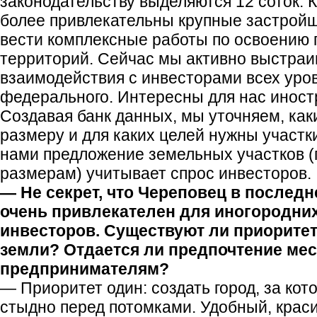
законодательству выделяются 12 соток. К
более привлекательны крупные застрой
вести комплексные работы по освоению 
территорий. Сейчас мы активно выстра
взаимодействия с инвесторами всех уров
федерального. Интересны для нас инос
Создавая банк данных, мы уточняем, как
размеру и для каких целей нужны участк
нами предложение земельных участков (
размерам) учитывает спрос инвесторов.
— Не секрет, что Череповец в последн
очень привлекателен для иногородних
инвесторов. Существуют ли приорите
земли? Отдается ли предпочтение ме
предпринимателям?
— Приоритет один: создать город, за кот
стыдно перед потомками. Удобный, крас