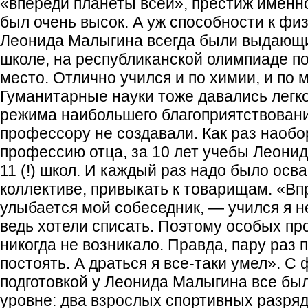
«впереди планеты всей», престиж именн
был очень высок. А уж способности к фи
Леонида Малыгина всегда были выдающи
школе, на республиканской олимпиаде по
место. Отлично учился и по химии, и по 
Гуманитарные науки тоже давались легко.
режима наибольшего благоприятствован
профессору не создавали. Как раз наобо
профессию отца, за 10 лет учебы Леони
11 (!) школ. И каждый раз надо было осв
коллективе, привыкать к товарищам. «В
улыбается мой собеседник, — учился я н
ведь хотели списать. Поэтому особых п
никогда не возникало. Правда, пару раз 
постоять. А драться я все-таки умел». С
подготовкой у Леонида Малыгина все бы
уровне: два взрослых спортивных разряд